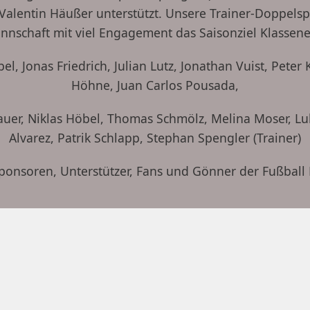
 Valentin Häußer unterstützt. Unsere Trainer-Doppelsp
schaft mit viel Engagement das Saisonziel Klassene
el, Jonas Friedrich, Julian Lutz, Jonathan Vuist, Peter
Höhne, Juan Carlos Pousada,
 Wauer, Niklas Höbel, Thomas Schmölz, Melina Moser, 
Alvarez, Patrik Schlapp, Stephan Spengler (Trainer)
Sponsoren, Unterstützer, Fans und Gönner der Fußbal