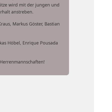
itze wird mit der jungen und
rhalt anstreben.
 Kraus, Markus Göster, Bastian
Lukas Höbel, Enrique Pousada
l Herrenmannschaften!