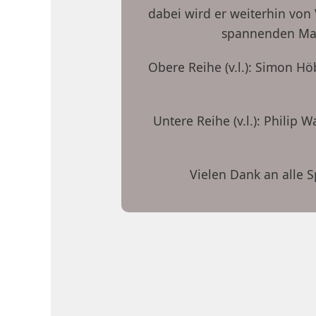
dabei wird er weiterhin von
spannenden Mann
Obere Reihe (v.l.): Simon Höb
Untere Reihe (v.l.): Philip
Vielen Dank an alle 