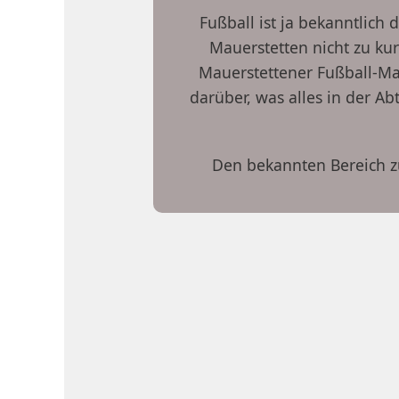
Fußball ist ja bekanntlich
Mauerstetten nicht zu ku
Mauerstettener Fußball-Man
darüber, was alles in der A
Den bekannten Bereich zu