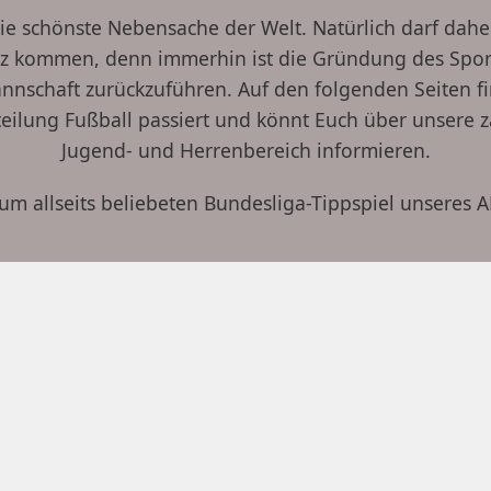
 die schönste Nebensache der Welt. Natürlich darf dah
rz kommen, denn immerhin ist die Gründung des Spor
nschaft zurückzuführen. Auf den folgenden Seiten fi
bteilung Fußball passiert und könnt Euch über unsere
Jugend- und Herrenbereich informieren.
m allseits beliebeten Bundesliga-Tippspiel unseres AH-